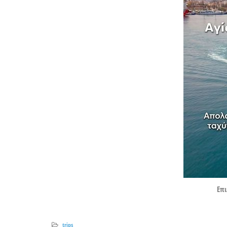
Επ
trips