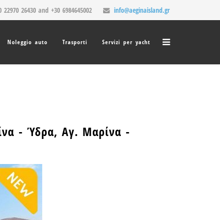
 22970 26430 and +30 6984645002
info@aeginaisland.gr
Noleggio auto
Trasporti
Servizi per yacht
ίνα - Ύδρα, Αγ. Μαρίνα -